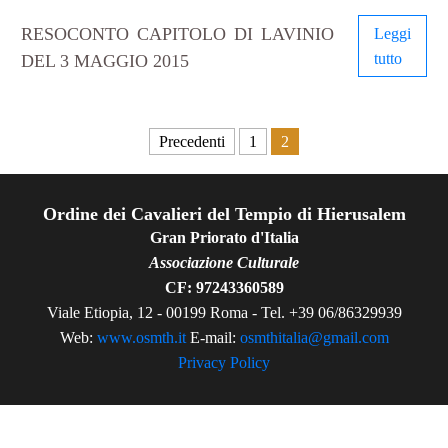
RESOCONTO CAPITOLO DI LAVINIO
Leggi
tutto
DEL 3 MAGGIO 2015
Paginazione degli articoli
Precedenti
1
2
Ordine dei Cavalieri del Tempio di Hierusalem
Gran Priorato d'Italia
Associazione Culturale
CF: 97243360589
Viale Etiopia, 12 - 00199 Roma - Tel. +39 06/86329939
Web:
www.osmth.it
E-mail:
osmthitalia@gmail.com
Privacy Policy