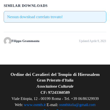
SIMILAR DOWNLOADS
Nessun download correlato trovato!
Filippo Grammauta
Updated Aprile 9, 2021
Ordine dei Cavalieri del Tempio di Hierusalem
Gran Priorato d'Italia
Associazione Culturale
CF: 97243360589
Viale Etiopia, 12 - 00199 Roma - Tel. +39 06/86329939
Web:
www.osmth.it
E-mail:
osmthitalia@gmail.com