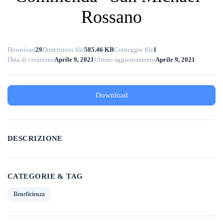
Rossano
Download
29
Dimensioni file
585.46 KB
Conteggio file
1
Data di creazione
Aprile 9, 2021
Ultimo aggiornamento
Aprile 9, 2021
Download
DESCRIZIONE
CATEGORIE & TAG
Beneficienza