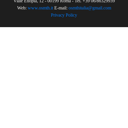
Viale Etiopia, 12 - 00199 Roma - Tel. +39 06/86329939
Web:
www.osmth.it
E-mail:
osmthitalia@gmail.com
Privacy Policy