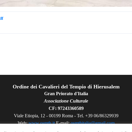
df
Ordine dei Cavalieri del Tempio di Hierusalem
Gran Priorato d'Italia
Associazione Culturale
CF: 97243360589
Viale Etiopia, 12 - 00199 Roma - Tel. +39 06/86329939
Web:
www.osmth.it
E-mail:
osmthitalia@gmail.com
Privacy Policy