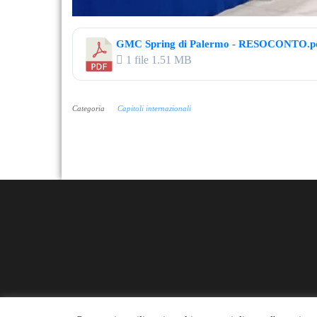
GMC Spring di Palermo - RESOCONTO.p
1 file
1.51 MB
Categoria
Capitoli internazionali