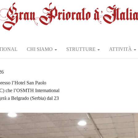
TIONAL
CHI SIAMO
STRUTTURE
ATTIVITÀ
26
 presso l’Hotel San Paolo
MC) che l’OSMTH International
gerà a Belgrado (Serbia) dal 23