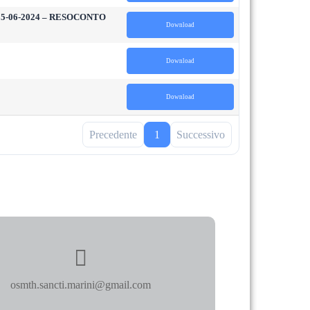
il 15-06-2024 – RESOCONTO
Download
Download
Download
Precedente
1
Successivo
osmth.sancti.marini@gmail.com