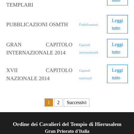
TEMPLARI
Leggi
PUBBLICAZIONI OSMTH
Pubblicazioni
tutto
GRAN CAPITOLO
Leggi
Capitoli
tutto
INTERNAZIONALE 2014
internazionali
XVII CAPITOLO
Leggi
Capitoli
tutto
NAZIONALE 2014
nazionali
Paginazione degli articoli
1
2
Successivi
Ordine dei Cavalieri del Tempio di Hierusalem
Gran Priorato d'Italia