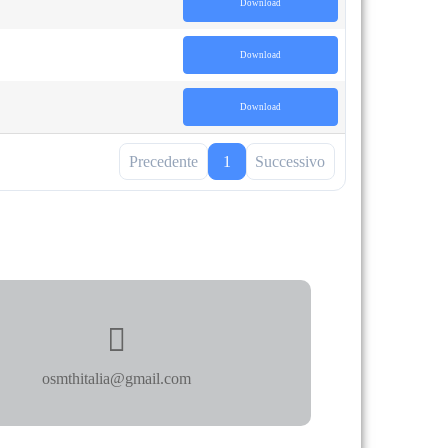
Download
Download
Download
Precedente
1
Successivo
osmthitalia@gmail.com