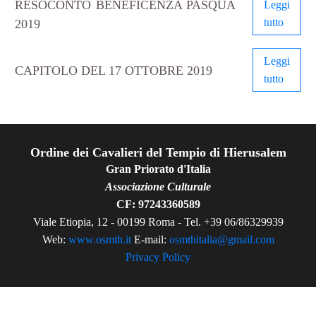
RESOCONTO BENEFICENZA PASQUA
Leggi
tutto
2019
Leggi
CAPITOLO DEL 17 OTTOBRE 2019
tutto
Ordine dei Cavalieri del Tempio di Hierusalem
Gran Priorato d'Italia
Associazione Culturale
CF: 97243360589
Viale Etiopia, 12 - 00199 Roma - Tel. +39 06/86329939
Web:
www.osmth.it
E-mail:
osmthitalia@gmail.com
Privacy Policy