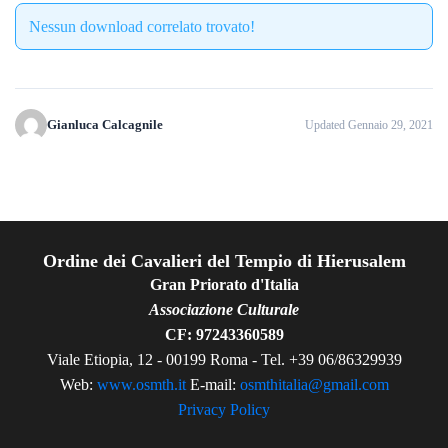
Nessun download correlato trovato!
Gianluca Calcagnile
Updated Gennaio 29, 2021
Ordine dei Cavalieri del Tempio di Hierusalem
Gran Priorato d'Italia
Associazione Culturale
CF: 97243360589
Viale Etiopia, 12 - 00199 Roma - Tel. +39 06/86329939
Web:
www.osmth.it
E-mail:
osmthitalia@gmail.com
Privacy Policy