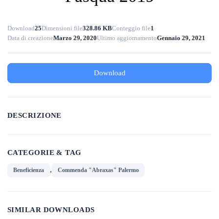
Download
25
Dimensioni file
328.86 KB
Conteggio file
1
Data di creazione
Marzo 29, 2020
Ultimo aggiornamento
Gennaio 29, 2021
Download
DESCRIZIONE
CATEGORIE & TAG
,
Beneficienza
Commenda "Abraxas" Palermo
SIMILAR DOWNLOADS