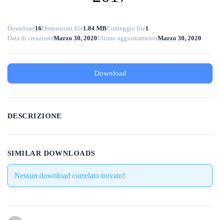
Download
16
Dimensioni file
1.84 MB
Conteggio file
1
Data di creazione
Marzo 30, 2020
Ultimo aggiornamento
Marzo 30, 2020
Download
DESCRIZIONE
SIMILAR DOWNLOADS
Nessun download correlato trovato!