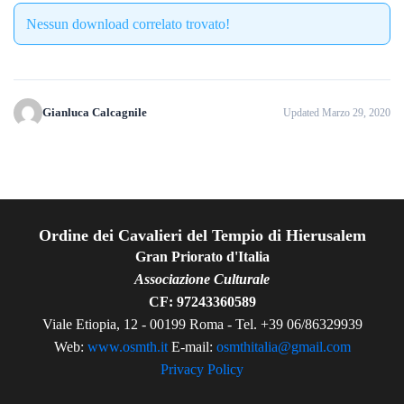
Nessun download correlato trovato!
Gianluca Calcagnile
Updated Marzo 29, 2020
Ordine dei Cavalieri del Tempio di Hierusalem
Gran Priorato d'Italia
Associazione Culturale
CF: 97243360589
Viale Etiopia, 12 - 00199 Roma - Tel. +39 06/86329939
Web:
www.osmth.it
E-mail:
osmthitalia@gmail.com
Privacy Policy