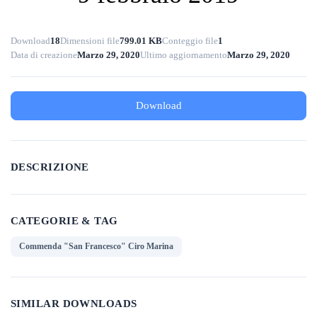
Download
18
Dimensioni file
799.01 KB
Conteggio file
1
Data di creazione
Marzo 29, 2020
Ultimo aggiornamento
Marzo 29, 2020
Download
DESCRIZIONE
CATEGORIE & TAG
Commenda "San Francesco" Ciro Marina
SIMILAR DOWNLOADS