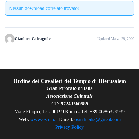
Nessun download correlato trovato!
Gianluca Calcagnile
Updated Marzo 29, 2020
Ordine dei Cavalieri del Tempio di Hierusalem
Gran Priorato d'Italia
Associazione Culturale
CF: 97243360589
Viale Etiopia, 12 - 00199 Roma - Tel. +39 06/86329939
Web:
www.osmth.it
E-mail:
osmthitalia@gmail.com
Privacy Policy