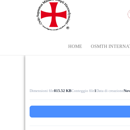
HOME
OSMTH INTERNA
Dimensioni file
815.52 KB
Conteggio file
1
Data di creazione
Nov