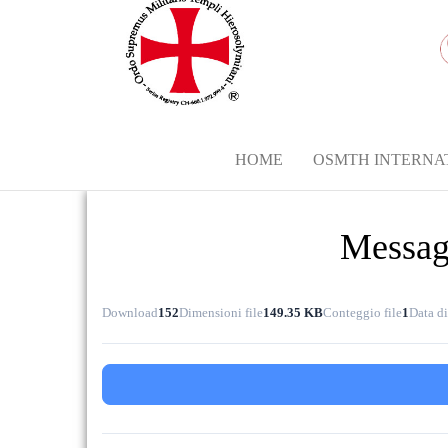
HOME
OSMTH INTERNA
Messagg
Download
152
Dimensioni file
149.35 KB
Conteggio file
1
Data di