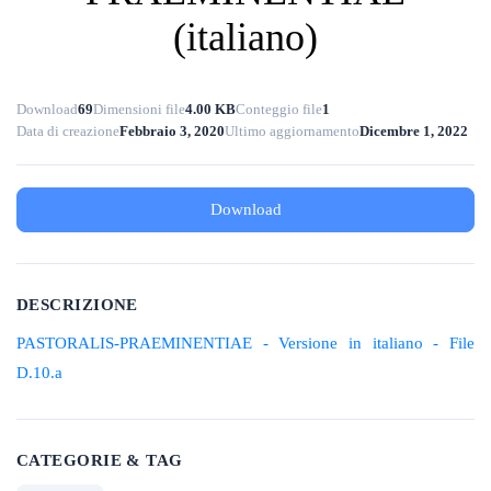
(italiano)
Download
69
Dimensioni file
4.00 KB
Conteggio file
1
Data di creazione
Febbraio 3, 2020
Ultimo aggiornamento
Dicembre 1, 2022
Download
DESCRIZIONE
PASTORALIS-PRAEMINENTIAE - Versione in italiano - File
D.10.a
CATEGORIE & TAG