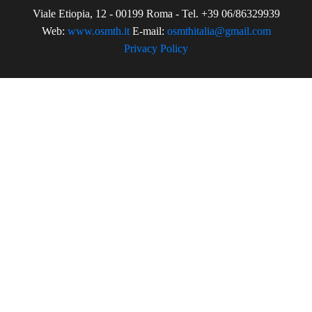
Viale Etiopia, 12 - 00199 Roma - Tel. +39 06/86329939
Web:
www.osmth.it
E-mail:
osmthitalia@gmail.com
Privacy Policy