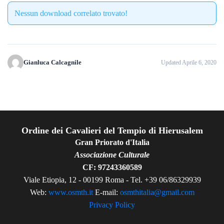
Nessun download correlato trovato!
Gianluca Calcagnile
Updated Aprile 6, 2020
Ordine dei Cavalieri del Tempio di Hierusalem
Gran Priorato d'Italia
Associazione Culturale
CF: 97243360589
Viale Etiopia, 12 - 00199 Roma - Tel. +39 06/86329939
Web:
www.osmth.it
E-mail:
osmthitalia@gmail.com
Privacy Policy