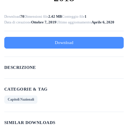
Download
70
Dimensioni file
2.42 MB
Conteggio file
1
Data di creazione
Ottobre 7, 2019
Ultimo aggiornamento
Aprile 6, 2020
Download
DESCRIZIONE
CATEGORIE & TAG
Capitoli Nazionali
SIMILAR DOWNLOADS