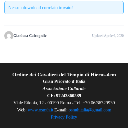
Nessun download correlato trovato!
Gianluca Calcagnile
Updated Aprile 6, 2020
Ordine dei Cavalieri del Tempio di Hierusalem
Gran Priorato d'Italia
Associazione Culturale
CF: 97243360589
Viale Etiopia, 12 - 00199 Roma - Tel. +39 06/86329939
Web:
www.osmth.it
E-mail:
osmthitalia@gmail.com
Privacy Policy