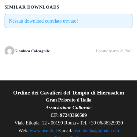
SIMILAR DOWNLOADS
Nessun download correlato trovato!
Gianluca Calcagnile
Updated Marzo 26, 2020
Ordine dei Cavalieri del Tempio di Hierusalem
Gran Priorato d'Italia
Associazione Culturale
CF: 97243360589
Viale Etiopia, 12 - 00199 Roma - Tel. +39 06/86329939
Web:
www.osmth.it
E-mail:
osmthitalia@gmail.com