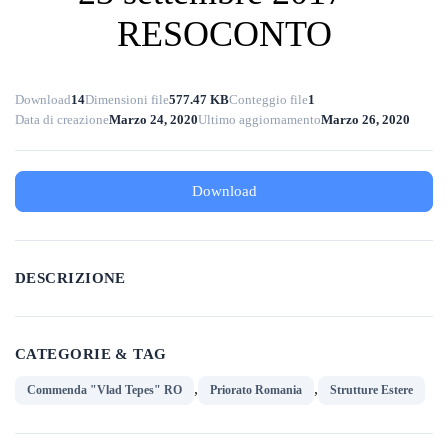
RESOCONTO
Download
14
Dimensioni file
577.47 KB
Conteggio file
1
Data di creazione
Marzo 24, 2020
Ultimo aggiornamento
Marzo 26, 2020
Download
DESCRIZIONE
CATEGORIE & TAG
,
,
Commenda "Vlad Tepes" RO
Priorato Romania
Strutture Estere