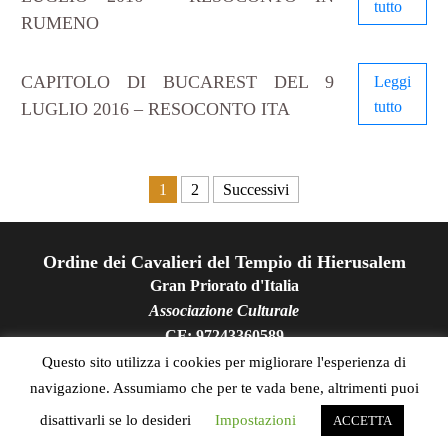
tutto
RUMENO
CAPITOLO DI BUCAREST DEL 9
Leggi
tutto
LUGLIO 2016 – RESOCONTO ITA
Paginazione degli articoli
1
2
Successivi
Ordine dei Cavalieri del Tempio di Hierusalem
Gran Priorato d'Italia
Associazione Culturale
CF: 97243360589
Viale Etiopia, 12 - 00199 Roma - Tel. +39 06/86329939
Questo sito utilizza i cookies per migliorare l'esperienza di
Web:
www.osmth.it
E-mail:
osmthitalia@gmail.com
navigazione. Assumiamo che per te vada bene, altrimenti puoi
Privacy Policy
disattivarli se lo desideri
Impostazioni
ACCETTA