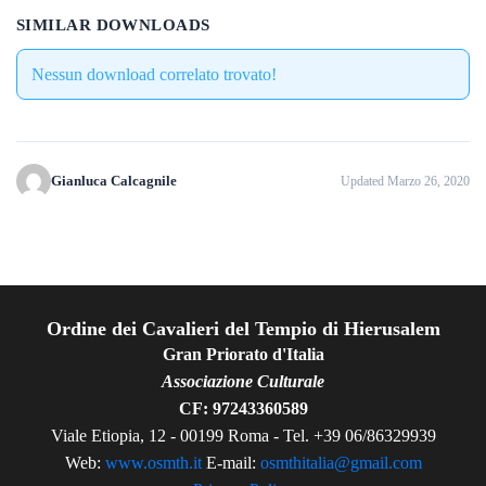
SIMILAR DOWNLOADS
Nessun download correlato trovato!
Gianluca Calcagnile
Updated Marzo 26, 2020
Ordine dei Cavalieri del Tempio di Hierusalem
Gran Priorato d'Italia
Associazione Culturale
CF: 97243360589
Viale Etiopia, 12 - 00199 Roma - Tel. +39 06/86329939
Web:
www.osmth.it
E-mail:
osmthitalia@gmail.com