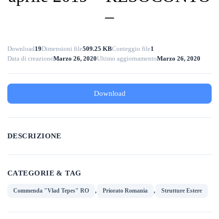
–
Download
19
Dimensioni file
509.25 KB
Conteggio file
1
Data di creazione
Marzo 26, 2020
Ultimo aggiornamento
Marzo 26, 2020
Download
DESCRIZIONE
CATEGORIE & TAG
,
,
Commenda "Vlad Tepes" RO
Priorato Romania
Strutture Estere