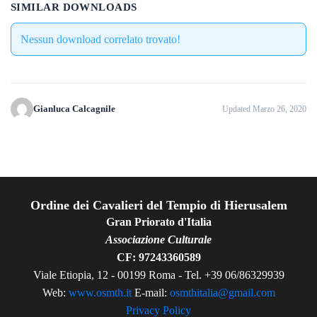
SIMILAR DOWNLOADS
Nessun download correlato trovato!
Gianluca Calcagnile
Updated Marzo 26, 2020
Ordine dei Cavalieri del Tempio di Hierusalem
Gran Priorato d'Italia
Associazione Culturale
CF: 97243360589
Viale Etiopia, 12 - 00199 Roma - Tel. +39 06/86329939
Web:
www.osmth.it
E-mail:
osmthitalia@gmail.com
Privacy Policy