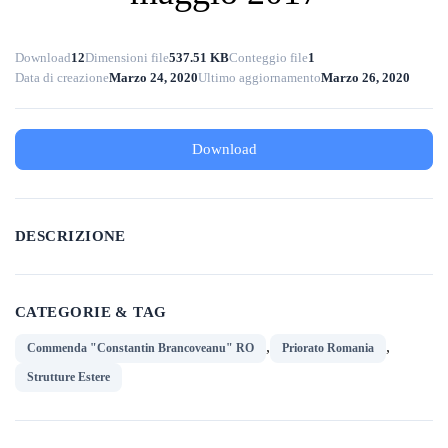
Download
12
Dimensioni file
537.51 KB
Conteggio file
1
Data di creazione
Marzo 24, 2020
Ultimo aggiornamento
Marzo 26, 2020
Download
DESCRIZIONE
CATEGORIE & TAG
,
,
Commenda "Constantin Brancoveanu" RO
Priorato Romania
Strutture Estere